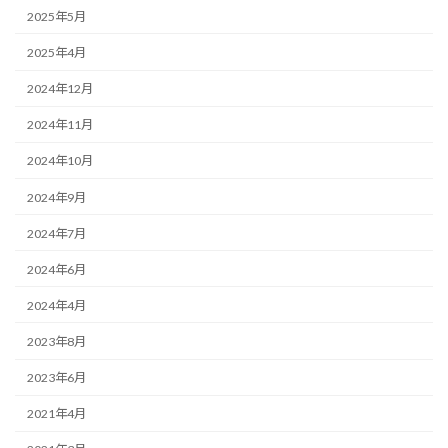
2025年5月
2025年4月
2024年12月
2024年11月
2024年10月
2024年9月
2024年7月
2024年6月
2024年4月
2023年8月
2023年6月
2021年4月