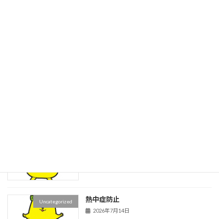
奉仕作業
Uncategorized
2026年7月17日
前期前半終了
Uncategorized
2026年7月17日
大掃除（夏休み前）
Uncategorized
2026年7月16日
熱中症防止
Uncategorized
2026年7月14日