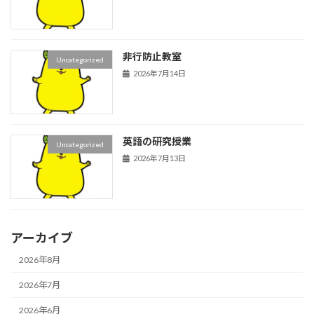
非行防止教室
Uncategorized
2026年7月14日
英語の研究授業
Uncategorized
2026年7月13日
アーカイブ
2026年8月
2026年7月
2026年6月