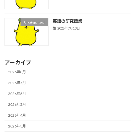
英語の研究授業
Uncategorized
2026年7月13日
アーカイブ
2026年8月
2026年7月
2026年6月
2026年5月
2026年4月
2026年3月