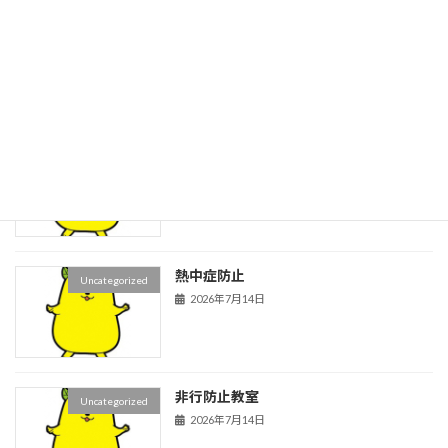
前期前半終了
Uncategorized
2026年7月17日
大掃除（夏休み前）
Uncategorized
2026年7月16日
熱中症防止
Uncategorized
2026年7月14日
非行防止教室
Uncategorized
2026年7月14日