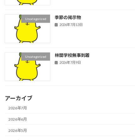
季節の掲示物
Uncategorized
2026年7月13日
林間学校無事到着
Uncategorized
2026年7月9日
アーカイブ
2026年7月
2026年6月
2026年5月