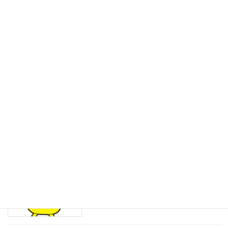
2026年7月22日
奉仕作業
Uncategorized
2026年7月17日
前期前半終了
Uncategorized
2026年7月17日
大掃除（夏休み前）
Uncategorized
2026年7月16日