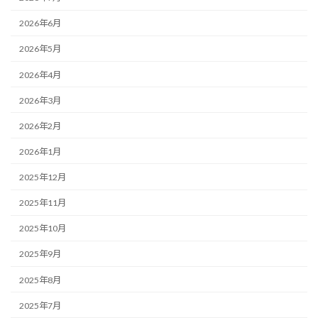
2026年6月
2026年5月
2026年4月
2026年3月
2026年2月
2026年1月
2025年12月
2025年11月
2025年10月
2025年9月
2025年8月
2025年7月