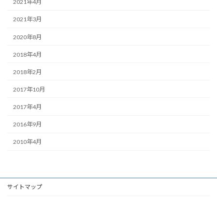
2021年4月
2021年3月
2020年8月
2018年4月
2018年2月
2017年10月
2017年4月
2016年9月
2010年4月
サイトマップ