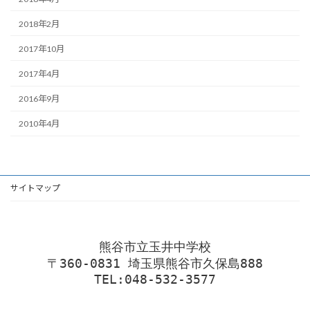
2018年2月
2017年10月
2017年4月
2016年9月
2010年4月
サイトマップ
熊谷市立玉井中学校
〒360-0831 埼玉県熊谷市久保島888
TEL:048-532-3577