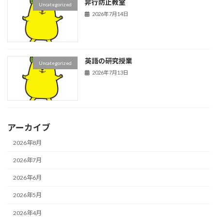
非行防止教室
Uncategorized
2026年7月14日
英語の研究授業
Uncategorized
2026年7月13日
アーカイブ
2026年8月
2026年7月
2026年6月
2026年5月
2026年4月