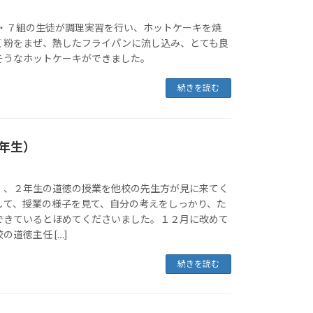
６・７組の生徒が調理実習を行い、ホットケーキを焼
く粉をまぜ、熱したフライパンに流し込み、とても良
そうなホットケーキができました。
続きを読む
年生）
）、２年生の道徳の授業を他校の先生方が見に来てく
して、授業の様子を見て、自分の考えをしっかり、た
できているとほめてくださいました。１２月に改めて
道徳主任 […]
続きを読む