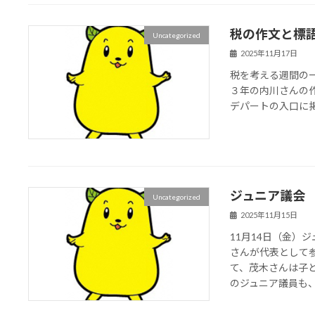
税の作文と標
Uncategorized
2025年11月17日
税を考える週間の
３年の内川さんの
デパートの入口に
ジュニア議会
Uncategorized
2025年11月15日
11月14日（金）
さんが代表として
て、茂木さんは子
のジュニア議員も、な