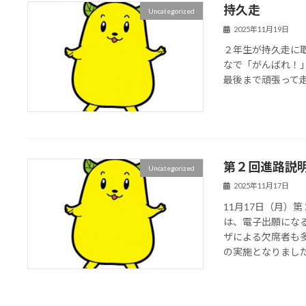
持久走
Uncategorized
2025年11月19日
２年生が持久走に
なで「がんばれ！
最後まで頑張って
第２回進路説
Uncategorized
2025年11月17日
11月17日（月）
は、電子出願にな
ザによる欠席者も
の実施となりました。