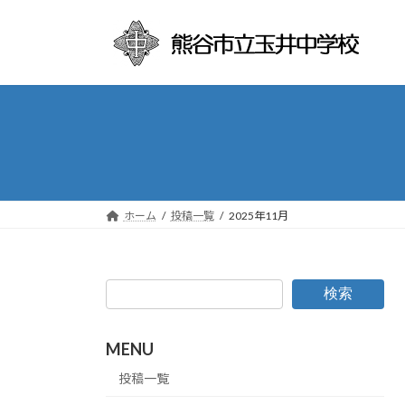
コ
ナ
ン
ビ
テ
ゲ
ン
ー
ツ
シ
へ
ョ
ス
ン
キ
に
ッ
移
プ
動
ホーム
投稿一覧
2025年11月
検索
MENU
投稿一覧