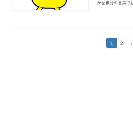
かを自分の言葉でしっ
投
1
2
»
固
固
定
定
稿
ペ
ペ
の
ー
ー
ジ
ジ
ペ
ー
ジ
送
り