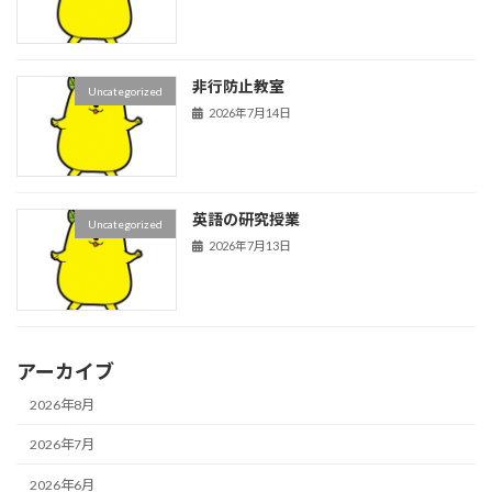
非行防止教室
Uncategorized
2026年7月14日
英語の研究授業
Uncategorized
2026年7月13日
アーカイブ
2026年8月
2026年7月
2026年6月