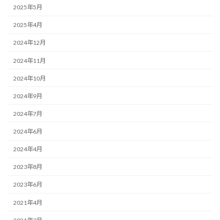
2025年5月
2025年4月
2024年12月
2024年11月
2024年10月
2024年9月
2024年7月
2024年6月
2024年4月
2023年8月
2023年6月
2021年4月