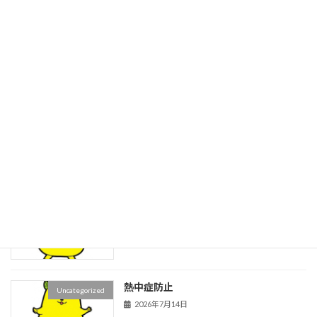
奉仕作業
Uncategorized
2026年7月17日
前期前半終了
Uncategorized
2026年7月17日
大掃除（夏休み前）
Uncategorized
2026年7月16日
熱中症防止
Uncategorized
2026年7月14日