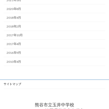
2021年3月
2020年8月
2018年4月
2018年2月
2017年10月
2017年4月
2016年9月
2010年4月
サイトマップ
熊谷市立玉井中学校