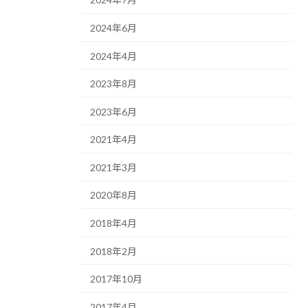
2024年6月
2024年4月
2023年8月
2023年6月
2021年4月
2021年3月
2020年8月
2018年4月
2018年2月
2017年10月
2017年4月