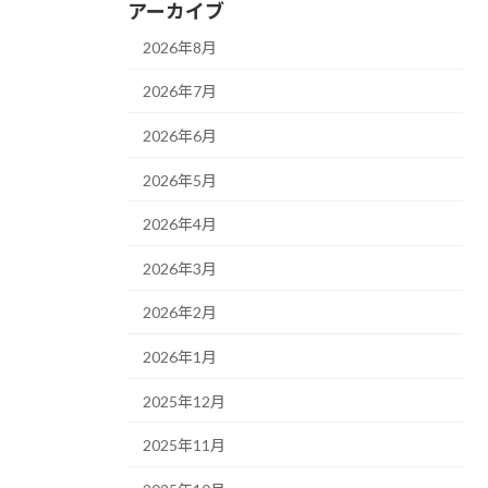
アーカイブ
2026年8月
2026年7月
2026年6月
2026年5月
2026年4月
2026年3月
2026年2月
2026年1月
2025年12月
2025年11月