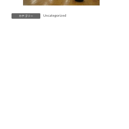
Uncategorized
カテゴリー