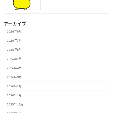
アーカイブ
2026年8月
2026年7月
2026年6月
2026年5月
2026年4月
2026年3月
2026年2月
2026年1月
2025年12月