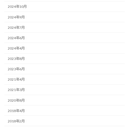
2024年10月
2024年9月
2024年7月
2024年6月
2024年4月
2023年8月
2023年6月
2021年4月
2021年3月
2020年8月
2018年4月
2018年2月