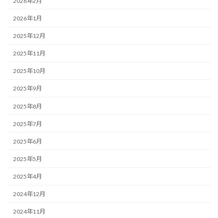
2026年2月
2026年1月
2025年12月
2025年11月
2025年10月
2025年9月
2025年8月
2025年7月
2025年6月
2025年5月
2025年4月
2024年12月
2024年11月