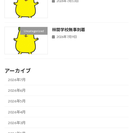
2026年7月13日
林間学校無事到着
Uncategorized
2026年7月9日
アーカイブ
2026年7月
2026年6月
2026年5月
2026年4月
2026年3月