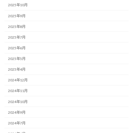
2025年10月
2025年9月
2025年8月
2025年7月
2025年6月
2025年5月
2025年4月
2024年12月
2024年11月
2024年10月
2024年9月
2024年7月