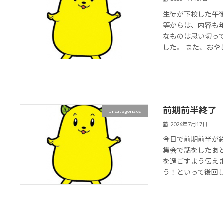
生徒が下校した午
等からは、内容も
なものは思い切っ
した。 また、おやじ
前期前半終了
Uncategorized
2026年7月17日
今日で前期前半が
集会で話をしたあ
を過ごすよう伝え
う！といって後回し