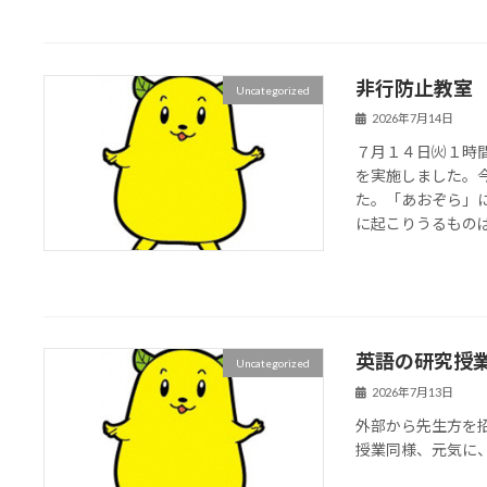
非行防止教室
Uncategorized
2026年7月14日
７月１４日㈫１時
を実施しました。
た。「あおぞら」
に起こりうるものばか
英語の研究授
Uncategorized
2026年7月13日
外部から先生方を
授業同様、元気に