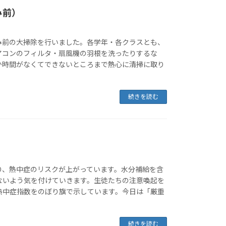
み前）
み前の大掃除を行いました。各学年・各クラスとも、
アコンのフィルタ・扇風機の羽根を洗ったりするな
か時間がなくてできないところまで熱心に清掃に取り
続きを読む
り、熱中症のリスクが上がっています。水分補給を含
ないよう気を付けていきます。生徒たちの注意喚起を
熱中症指数をのぼり旗で示しています。今日は「厳重
続きを読む