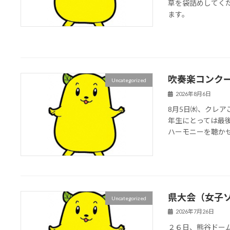
草を袋詰めしてく
ます。
吹奏楽コンク
Uncategorized
2026年8月6日
8月5日㈬、クレ
年生にとっては最
ハーモニーを聴か
県大会（女子
Uncategorized
2026年7月26日
２６日、熊谷ドー