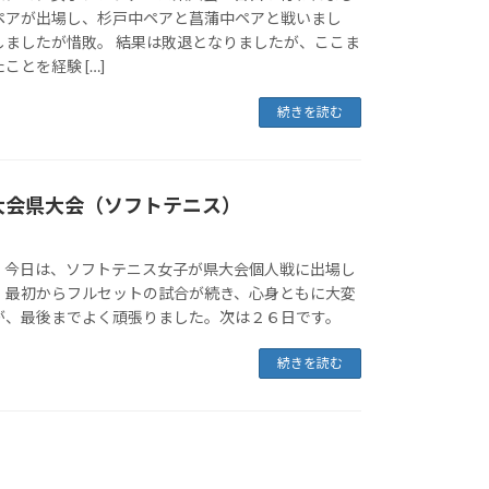
ペアが出場し、杉戸中ペアと菖蒲中ペアと戦いまし
しましたが惜敗。 結果は敗退となりましたが、ここま
とを経験 […]
続きを読む
大会県大会（ソフトテニス）
、今日は、ソフトテニス女子が県大会個人戦に出場し
、最初からフルセットの試合が続き、心身ともに大変
が、最後までよく頑張りました。次は２６日です。
続きを読む