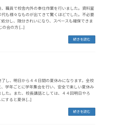
後、職員で校舎内外の奉仕作業を行いました。資料室
年代も様々なものが出てきて驚くほどでした。不必要
て処分し、随分きれいになり、スペースも確保できま
の会の方 […]
続きを読む
終了し、明日から４４日間の夏休みになります。全校
と、学年ごとに学年集会を行い、安全で楽しい夏休み
ました。また、校長講話としては、４４回明日やろ
にすると夏休 […]
続きを読む