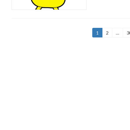
投
1
2
…
3
固
固
定
定
稿
ペ
ペ
の
ー
ー
ジ
ジ
ペ
ー
ジ
送
り