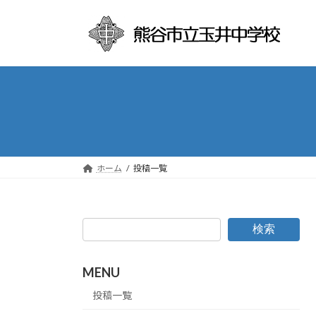
コ
ナ
ン
ビ
テ
ゲ
ン
ー
ツ
シ
へ
ョ
ス
ン
キ
に
ッ
移
プ
動
ホーム
投稿一覧
検索
MENU
投稿一覧