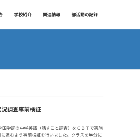
告
学校紹介
関連情報
部活動の記録
状況調査事前検証
、全国学調の中学英語（話すこと調査）をＣＢＴで実施
滑に進むよう事前検証を行いました。クラスを半分に