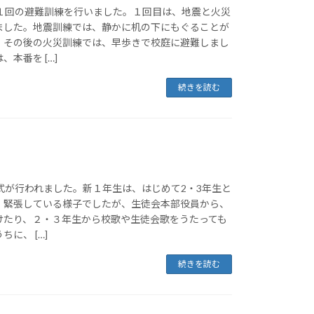
第１回の避難訓練を行いました。１回目は、地震と火災
ました。地震訓練では、静かに机の下にもぐることが
、その後の火災訓練では、早歩きで校庭に避難しまし
本番を […]
続きを読む
式が行われました。新１年生は、はじめて2・3年生と
。緊張している様子でしたが、生徒会本部役員から、
けたり、２・３年生から校歌や生徒会歌をうたっても
に、 […]
続きを読む