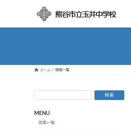
コ
ナ
ン
ビ
テ
ゲ
ン
ー
ツ
シ
へ
ョ
ス
ン
キ
に
ッ
移
プ
動
ホーム
投稿一覧
検索
MENU
投稿一覧