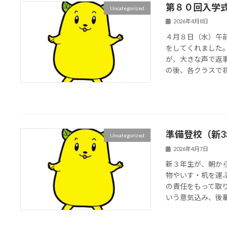
第８０回入学
Uncategorized
2026年4月8日
４月８日（水）午
をしてくれました
が、大きな声で返
の後、各クラスで初め
準備登校（新3
Uncategorized
2026年4月7日
新３年生が、朝か
物やいす・机を運
の責任をもって取
いう意気込み、後輩（