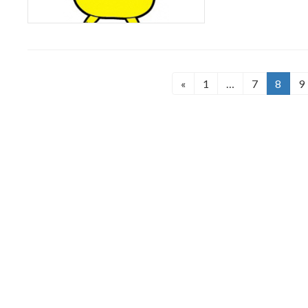
投
«
1
…
7
8
9
固
固
固
定
定
定
稿
ペ
ペ
ペ
の
ー
ー
ー
ジ
ジ
ジ
ペ
ー
ジ
送
り