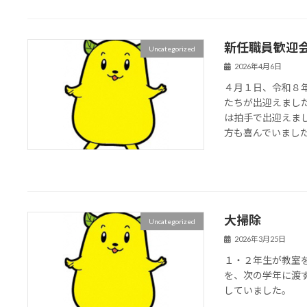
新任職員歓迎
Uncategorized
2026年4月6日
４月１日、令和８
たちが出迎えまし
は拍手で出迎えま
方も喜んでいまし
大掃除
Uncategorized
2026年3月25日
１・２年生が教室
を、次の学年に渡
していました。