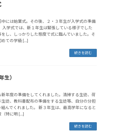
式
前中には始業式。その後、２・３年生が入学式の準備
。 入学式では、新１年生は緊張している様子でした
事をし、しっかりした態度で式に臨んでいました。そ
ての学級 […]
続きを読む
年生）
ら新年度の準備をしてくれました。清掃する生徒、荷
ぶ生徒、教科書配布の準備をする生徒等、自分の分担
り組んでくれました。 新３年生は、最高学年になると
特に明 […]
続きを読む