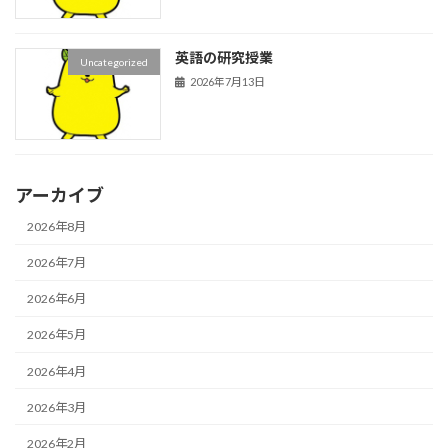
英語の研究授業
Uncategorized
2026年7月13日
アーカイブ
2026年8月
2026年7月
2026年6月
2026年5月
2026年4月
2026年3月
2026年2月