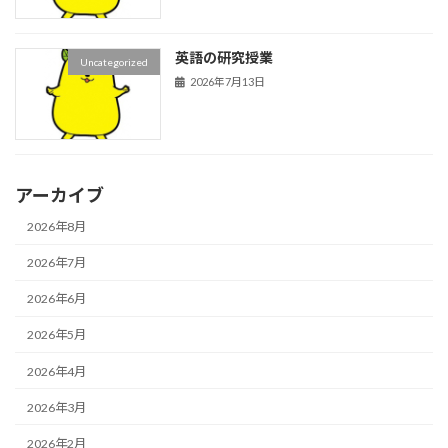
英語の研究授業
Uncategorized
2026年7月13日
アーカイブ
2026年8月
2026年7月
2026年6月
2026年5月
2026年4月
2026年3月
2026年2月