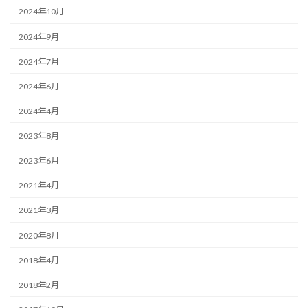
2024年10月
2024年9月
2024年7月
2024年6月
2024年4月
2023年8月
2023年6月
2021年4月
2021年3月
2020年8月
2018年4月
2018年2月