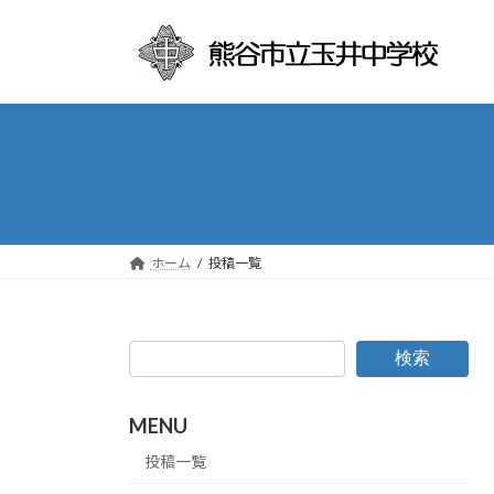
コ
ナ
ン
ビ
テ
ゲ
ン
ー
ツ
シ
へ
ョ
ス
ン
キ
に
ッ
移
プ
動
ホーム
投稿一覧
検索
MENU
投稿一覧