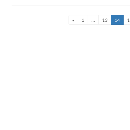
投
«
1
…
13
14
1
固
固
固
定
定
定
稿
ペ
ペ
ペ
の
ー
ー
ー
ジ
ジ
ジ
ペ
ー
ジ
送
り