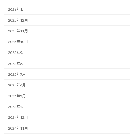
2026年1月
2025年12月
2025年11月
2025年10月
2025年9月
2025年8月
2025年7月
2025年6月
2025年5月
2025年4月
2024年12月
2024年11月