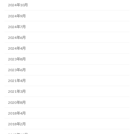
2024年10月
2024年9月
2024年7月
2024年6月
2024年4月
2023年8月
2023年6月
2021年4月
2021年3月
2020年8月
2018年4月
2018年2月