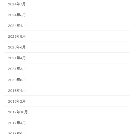
2024年7月
2024年6月
2024年4月
2023年8月
2023年6月
2021年4月
2021年3月
2020年8月
2018年4月
2018年2月
2017年10月
2017年4月
2016年9月