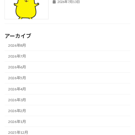
2026年7月13日
アーカイブ
2026年8月
2026年7月
2026年6月
2026年5月
2026年4月
2026年3月
2026年2月
2026年1月
2025年12月