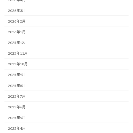
2026年3月
2026年2月
2026年1月
2025年12月
2025年11月
2025年10月
2025年9月
2025年8月
2025年7月
2025年6月
2025年5月
2025年4月