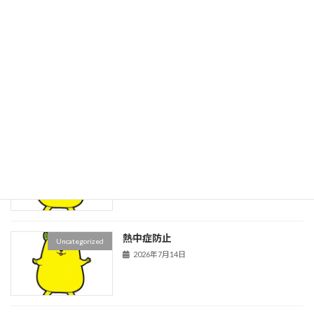
前期前半終了
Uncategorized
2026年7月17日
大掃除（夏休み前）
Uncategorized
2026年7月16日
熱中症防止
Uncategorized
2026年7月14日