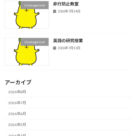
非行防止教室
Uncategorized
2026年7月14日
英語の研究授業
Uncategorized
2026年7月13日
アーカイブ
2026年8月
2026年7月
2026年6月
2026年5月
2026年4月