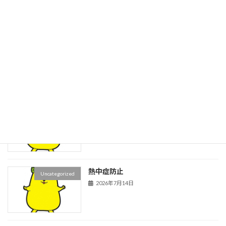
前期前半終了
Uncategorized
2026年7月17日
大掃除（夏休み前）
Uncategorized
2026年7月16日
熱中症防止
Uncategorized
2026年7月14日