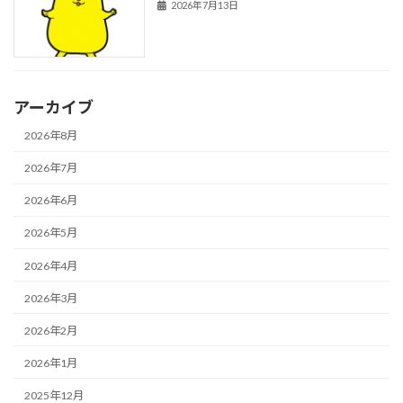
2026年7月13日
アーカイブ
2026年8月
2026年7月
2026年6月
2026年5月
2026年4月
2026年3月
2026年2月
2026年1月
2025年12月