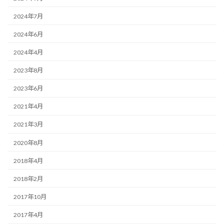
2024年7月
2024年6月
2024年4月
2023年8月
2023年6月
2021年4月
2021年3月
2020年8月
2018年4月
2018年2月
2017年10月
2017年4月