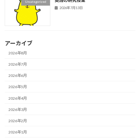
英語の研究授業
Uncategorized
2026年7月13日
アーカイブ
2026年8月
2026年7月
2026年6月
2026年5月
2026年4月
2026年3月
2026年2月
2026年1月